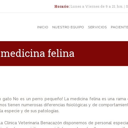
INICIO
Horario:
Lunes a Viernes de 9 a 21 hrs. | 
NUESTRO EQUIPO
INICIO
NUESTRO EQUIPO
SERVICIOS
PACIENT
SERVICIOS
PACIENTES
 medicina felina
EVENTOS
CONTACTO
SUGERENCIAS
n gato No es un perro pequeño! La medicina felina es una rama d
inos tienen numerosas diferencias fisiológicas y de comportamie
la especie y de sus patologías.
la Clínica Veterinaria Benacazón disponemos de personal especia