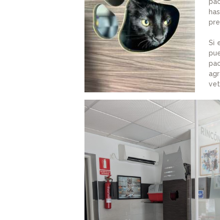
pac
has
pre
Si 
pu
pac
agr
vet