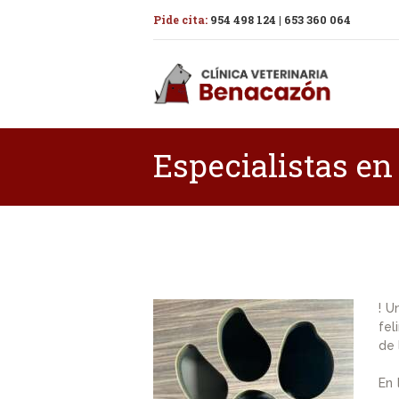
Pide cita:
954 498 124
|
653 360 064
Especialistas en
! U
fel
de 
En 