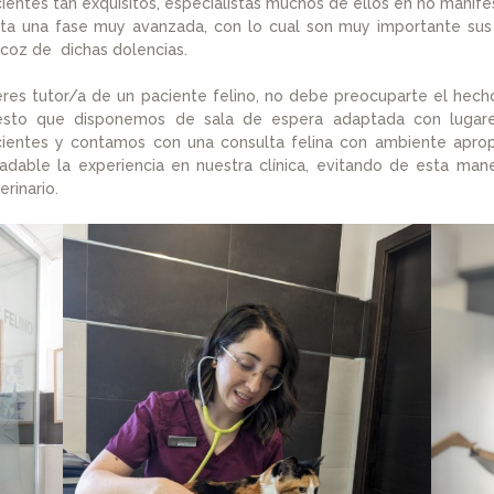
ientes tan exquisitos, especialistas muchos de ellos en no mani
ta una fase muy avanzada, con lo cual son muy importante sus 
coz de dichas dolencias.
eres tutor/a de un paciente felino, no debe preocuparte el hecho 
esto que disponemos de sala de espera adaptada con lugare
ientes y contamos con una consulta felina con ambiente apropi
adable la experiencia en nuestra clínica, evitando de esta mane
erinario.