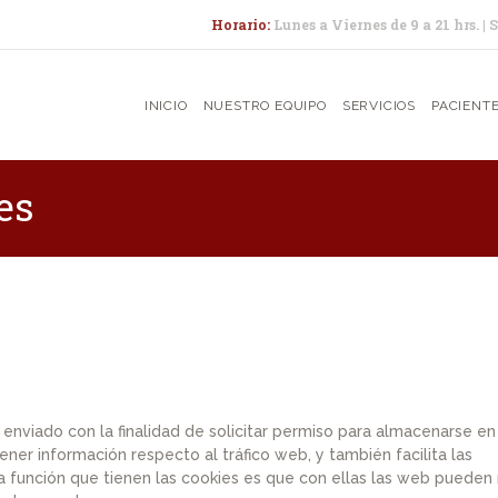
INICIO
Horario:
Lunes a Viernes de 9 a 21 hrs. | 
NUESTRO EQUIPO
INICIO
NUESTRO EQUIPO
SERVICIOS
PACIENT
SERVICIOS
PACIENTES
es
EVENTOS
CONTACTO
SUGERENCIAS
 enviado con la finalidad de solicitar permiso para almacenarse en
ener información respecto al tráfico web, y también facilita las
ra función que tienen las cookies es que con ellas las web puede